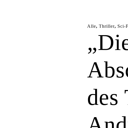
Alle
,
Thriller
,
Sci-F
„Di
Abs
des 
And