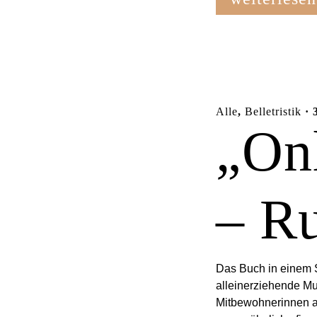
Alle
,
Belletristik
· 
„On
– R
Das Buch in einem S
alleinerziehende Mu
Mitbewohnerinnen a