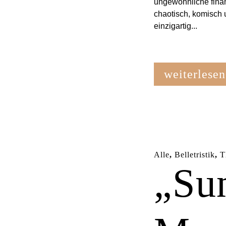
ungewöhnliche finan
chaotisch, komisch 
einzigartig...
weiterlesen
Alle
,
Belletristik
,
T
„Su