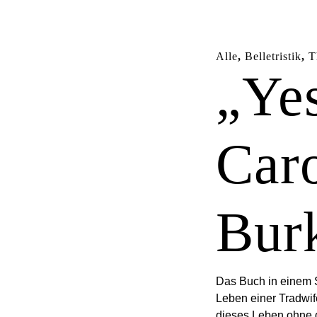
Alle
,
Belletristik
,
T
„Yes
Caro
Bur
Das Buch in einem S
Leben einer Tradwife,
dieses Leben ohne d