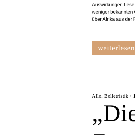
Auswirkungen.Lesen
weniger bekannten G
über Afrika aus der P
weiterlesen
Alle
,
Belletristik
· 
„Di