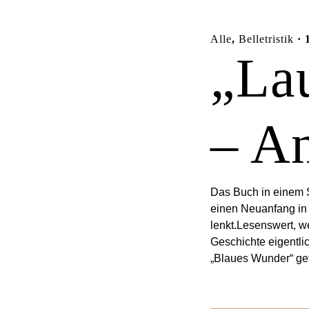
Alle
,
Belletristik
· 
„La
– A
Das Buch in einem S
einen Neuanfang in 
lenkt.Lesenswert, w
Geschichte eigentli
„Blaues Wunder“ gefa