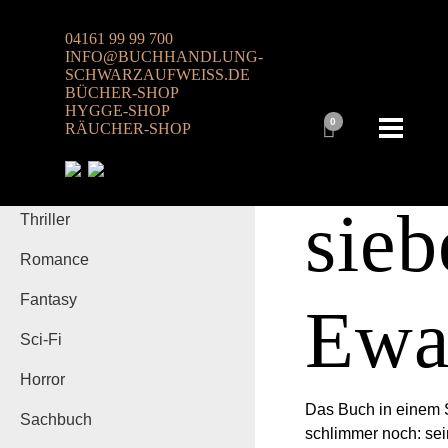
04161 99 99 700
INFO@BUCHHANDLUNG-
SCHWARZAUFWEISS.DE
Alle
,
Belletristik
· 
BÜCHER-SHOP
Alle
HYGGE-SHOP
„Fün
0
RÄUCHER-SHOP
Belletristik
Krimi
sieb
Thriller
Romance
Fantasy
Ewa
Sci-Fi
Horror
Das Buch in einem S
Sachbuch
schlimmer noch: sein