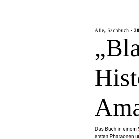
Alle
,
Sachbuch
· 30
„Bl
Hist
Ama
Das Buch in einem S
ersten Pharaonen un