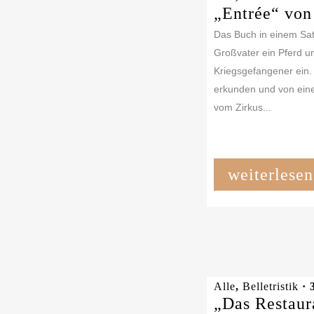
„Entrée“ von
Das Buch in einem Sat
Großvater ein Pferd u
Kriegsgefangener ein. 
erkunden und von einer
vom Zirkus...
weiterlesen
Alle
,
Belletristik
· 
„Das Restaur