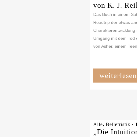
von K. J. Rei
Das Buch in einem Sat
Roadtrip der etwas and
Charakterentwicklung
Umgang mit dem Tod e
von Asher, einem Teena
weiterlesen
Alle
,
Belletristik
· 
„Die Intuiti