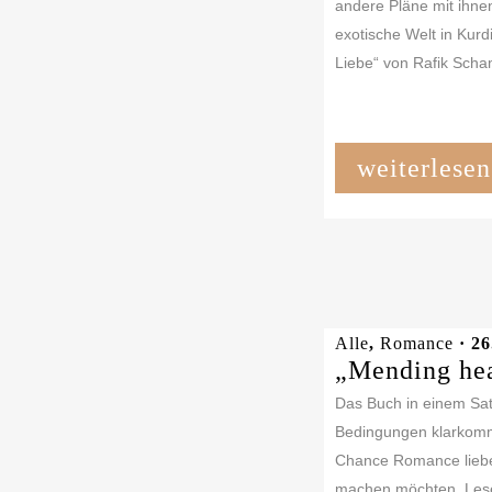
andere Pläne mit ihne
exotische Welt in Kurdi
Liebe“ von Rafik Scha
weiterlesen
Alle
,
Romance
· 26
„Mending hea
Das Buch in einem Sat
Bedingungen klarkomme
Chance Romance liebe
machen möchten. Lese