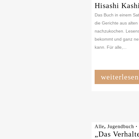
Hisashi Kash
Das Buch in einem Sat
die Gerichte aus alte
nachzukochen. Lesenswe
bekommt und ganz neb
kann. Für alle,...
weiterlesen
Alle
,
Jugendbuch
·
„Das Verhalt