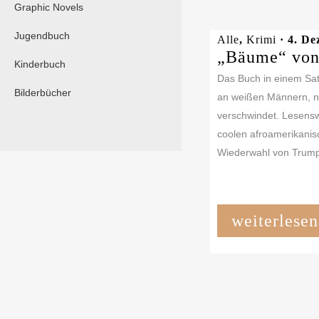
Graphic Novels
Jugendbuch
Alle
,
Krimi
· 4. De
„Bäume“ von 
Kinderbuch
Das Buch in einem Sat
Bilderbücher
an weißen Männern, ne
verschwindet. Lesensw
coolen afroamerikanisc
Wiederwahl von Trump 
weiterlesen