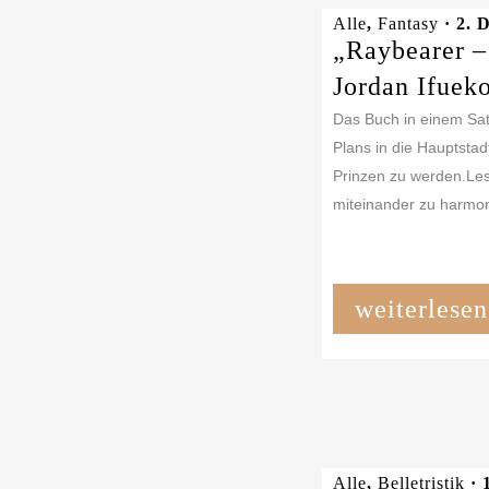
Alle
,
Fantasy
· 2. 
„Raybearer –
Jordan Ifuek
Das Buch in einem Sat
Plans in die Hauptstad
Prinzen zu werden.Lese
miteinander zu harmon
weiterlesen
Alle
,
Belletristik
· 