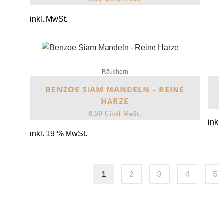
inkl. MwSt.
Räuchern
BENZOE SIAM MANDELN – REINE
HARZE
8,50
€
inkl. MwSt.
ink
inkl. 19 % MwSt.
1
2
3
4
5