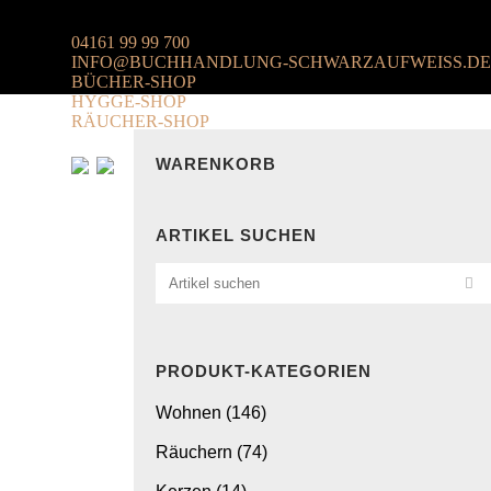
04161 99 99 700
INFO@BUCHHANDLUNG-SCHWARZAUFWEISS.DE
BÜCHER-SHOP
HYGGE-SHOP
RÄUCHER-SHOP
WARENKORB
ARTIKEL SUCHEN
PRODUKT-KATEGORIEN
Wohnen
(146)
Räuchern
(74)