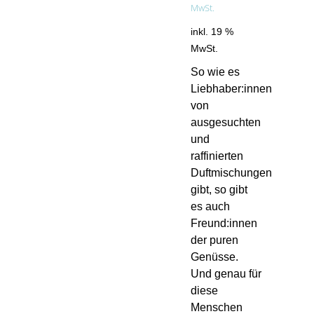
MwSt.
inkl. 19 %
MwSt.
So wie es
Liebhaber:innen
von
ausgesuchten
und
raffinierten
Duftmischungen
gibt, so gibt
es auch
Freund:innen
der puren
Genüsse.
Und genau für
diese
Menschen