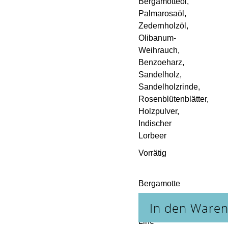
Bergamotteöl,
Palmarosaöl,
Zedernholzöl,
Olibanum-
Weihrauch,
Benzoeharz,
Sandelholz,
Sandelholzrinde,
Rosenblütenblätter,
Holzpulver,
Indischer
Lorbeer
Vorrätig
Bergamotte
- Natural
In den Ware
Line