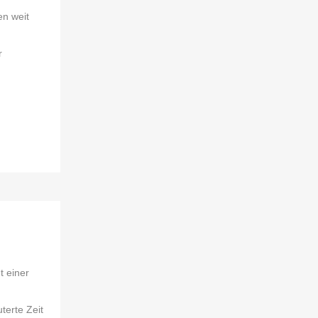
en weit
r
t einer
terte Zeit