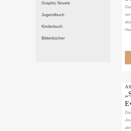
Graphic Novels
Das
ver
Jugendbuch
abs
Kinderbuch
Hau
Bilderbücher
Al
„
E
Das
Jou
abr