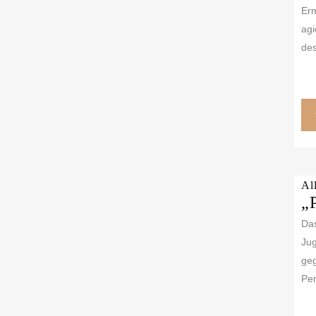
Erm
agi
des
Al
„
Das
Jug
ge
Per