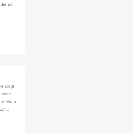
 die an
re sorgt,
 lange
inen Mann
t.“...