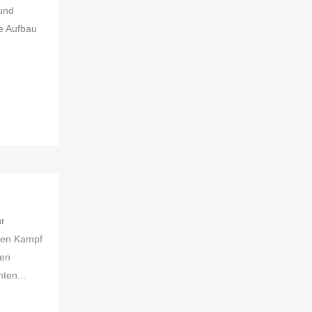
rund
he Aufbau
ür
ren Kampf
den
ten...