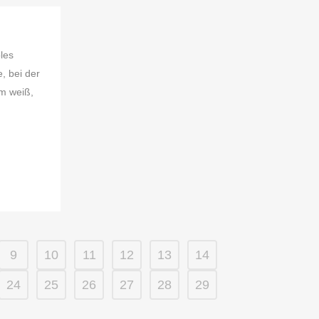
les
, bei der
um weiß,
9
10
11
12
13
14
24
25
26
27
28
29