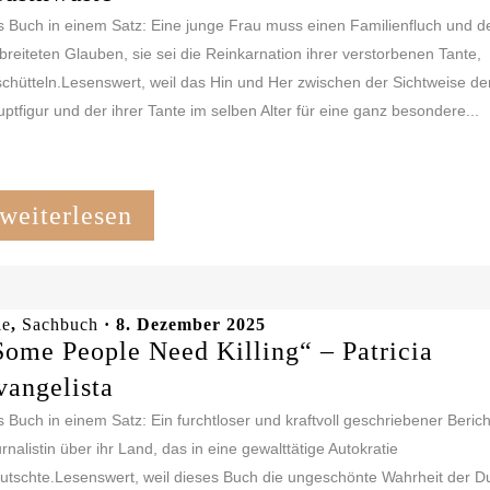
 Buch in einem Satz: Eine junge Frau muss einen Familienfluch und d
breiteten Glauben, sie sei die Reinkarnation ihrer verstorbenen Tante,
chütteln.Lesenswert, weil das Hin und Her zwischen der Sichtweise de
ptfigur und der ihrer Tante im selben Alter für eine ganz besondere...
weiterlesen
le
,
Sachbuch
· 8. Dezember 2025
Some People Need Killing“ – Patricia
vangelista
 Buch in einem Satz: Ein furchtloser und kraftvoll geschriebener Berich
rnalistin über ihr Land, das in eine gewalttätige Autokratie
utschte.Lesenswert, weil dieses Buch die ungeschönte Wahrheit der Du