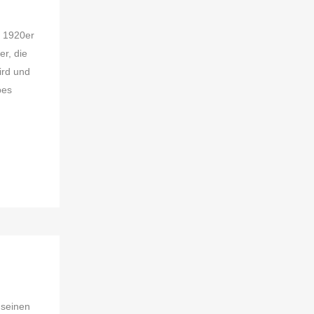
r 1920er
er, die
ird und
bes
 seinen