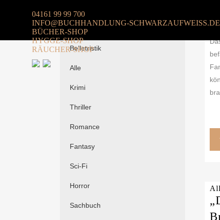
04161 99 99 700
Al
INFO@BUCHHANDLUNG-SCHWARZAUFWEISS.DE
„
BÜCHER-SHOP
HYGGE-SHOP
Das
Belletristik
RÄUCHER-SHOP
bef
Fam
Alle
kön
Krimi
bra
Thriller
Romance
Fantasy
Sci-Fi
Horror
Al
„
Sachbuch
B