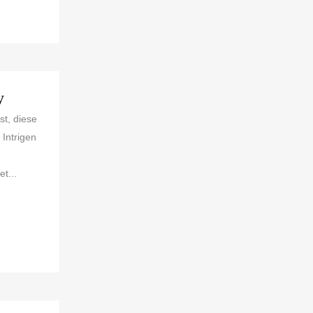
y
st, diese
Intrigen
t...