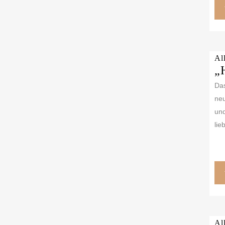
Al
„
Das
neu
und
lie
Al