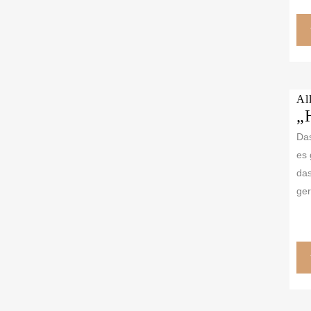
Al
„
Das
es 
das
ger