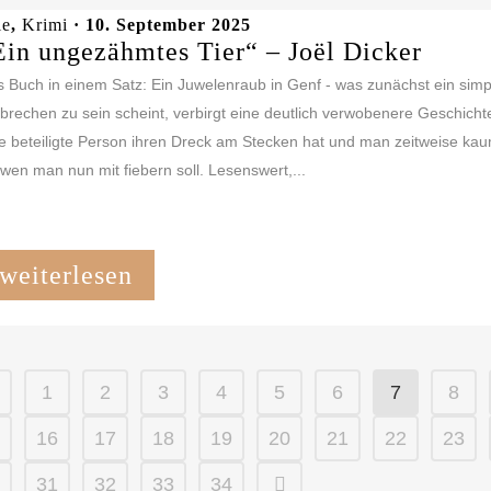
le
,
Krimi
· 10. September 2025
Ein ungezähmtes Tier“ – Joël Dicker
 Buch in einem Satz: Ein Juwelenraub in Genf - was zunächst ein simp
brechen zu sein scheint, verbirgt eine deutlich verwobenere Geschichte
e beteiligte Person ihren Dreck am Stecken hat und man zeitweise ka
 wen man nun mit fiebern soll. Lesenswert,...
weiterlesen
1
2
3
4
5
6
7
8
16
17
18
19
20
21
22
23
31
32
33
34