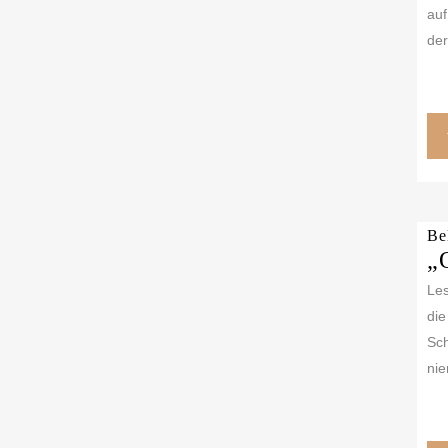
auf
der
Bel
„
Les
die
Sch
nie