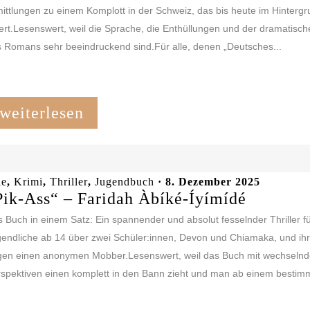
ittlungen zu einem Komplott in der Schweiz, das bis heute im Hinterg
ert.Lesenswert, weil die Sprache, die Enthüllungen und der dramatisc
 Romans sehr beeindruckend sind.Für alle, denen „Deutsches...
weiterlesen
le
,
Krimi
,
Thriller
,
Jugendbuch
· 8. Dezember 2025
Pik-Ass“ – Faridah Àbíké-Íyímídé
 Buch in einem Satz: Ein spannender und absolut fesselnder Thriller f
endliche ab 14 über zwei Schüler:innen, Devon und Chiamaka, und ih
gen einen anonymen Mobber.Lesenswert, weil das Buch mit wechseln
spektiven einen komplett in den Bann zieht und man ab einem bestimm