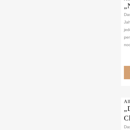
„
Das
Jah
jed
per
noc
Al
„
C
Das