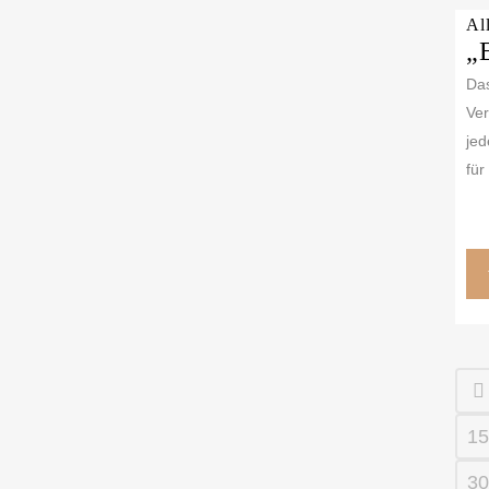
Al
„
Das
Ver
jed
für
15
30