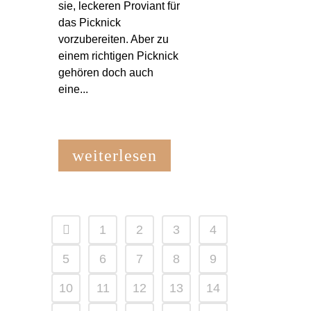
sie, leckeren Proviant für
das Picknick
vorzubereiten. Aber zu
einem richtigen Picknick
gehören doch auch
eine...
weiterlesen
1
2
3
4
5
6
7
8
9
10
11
12
13
14