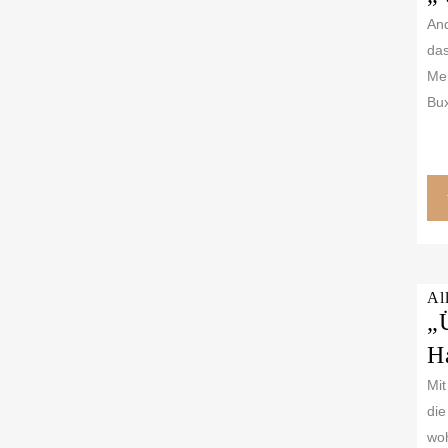
And
das
Mer
Bux
Al
„
H
Mit
die
woh