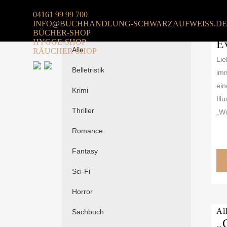
04161 99 99 700
Al
INFO@BUCHHANDLUNG-SCHWARZAUFWEISS.DE
„
BÜCHER-SHOP
HYGGE-SHOP
E
Alle
RÄUCHER-SHOP
Lie
Belletristik
imm
ein
Krimi
Ill
Thriller
„Wo
Romance
Fantasy
Sci-Fi
Horror
Al
Sachbuch
„