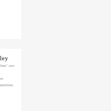
ley
hter“ von
hen
-Stammes.