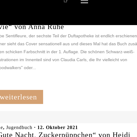
le
,
Jugendbuch
· 3. November 2021
Die Duftapotheke (6) Das Vermächtnis der
vie“ von Anna Ruhe
be Sentifleure, der sechste Teil der Duftapotheke ist endlich erschiene
er sieht das Cover sensationell aus und dieses Mal hat das Buch zusä
en schicken Farbschnitt in der 1. Auflage. Die schönen Schwarz-weiß-
ustrationen im Innenteil sind von Claudia Carls, die Ihr vielleicht von
odwalkers" oder...
weiterlesen
le
,
Jugendbuch
· 12. Oktober 2021
Gute Nacht, Zuckerpüppchen“ von Heidi