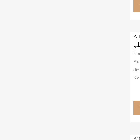
Al
„
Heu
Sko
die
Klo
Al