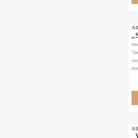
Al
„
Heu
"St
und
Ann
Al
„