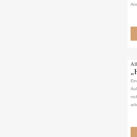
Ans
Al
„
Ein
Auß
nic
arb