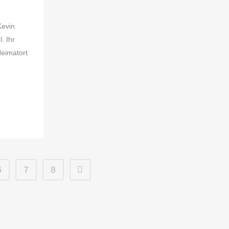
Kevin
. Ihr
Heimatort
6
7
8