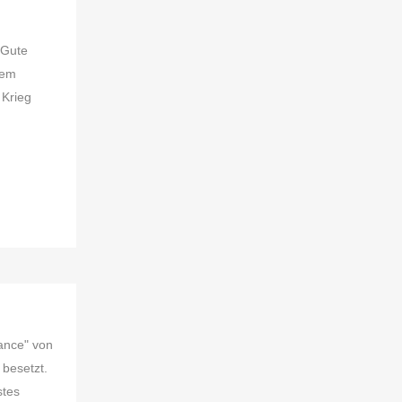
"Gute
rem
 Krieg
ance" von
 besetzt.
stes