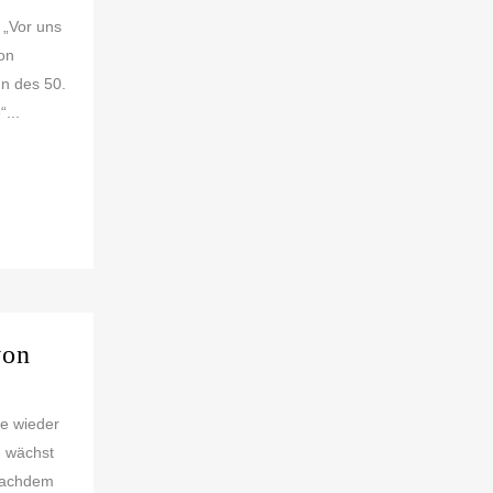
 „Vor uns
on
n des 50.
...
von
te wieder
e wächst
 nachdem