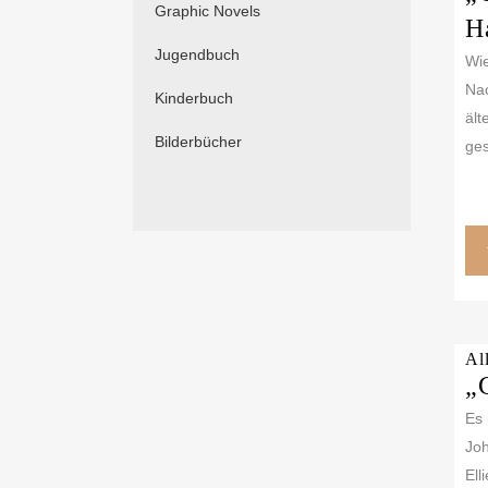
Graphic Novels
H
Jugendbuch
Wie
Nac
Kinderbuch
ält
Bilderbücher
ges
Al
„
Es 
Joh
Ell