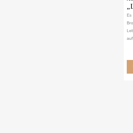
„
Es 
Bro
Leb
auf