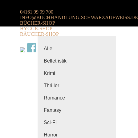
04161 99 99 700
INFO@BUCHHANDLUNG-SCHWARZAUFWEISS.DE
BÜCHER-SHOP
HYGGE-SHOP
RÄUCHER-SHOP
Alle
Belletristik
Krimi
Thriller
Romance
Fantasy
Sci-Fi
Horror