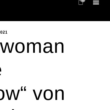
2021
 woman
e
ow“ von