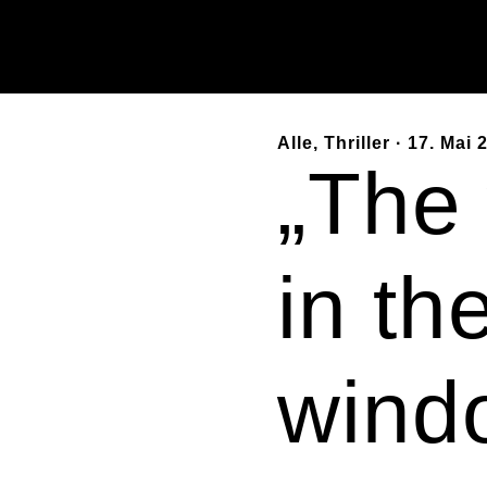
Alle
,
Thriller
· 17. Mai 
„The
in th
wind