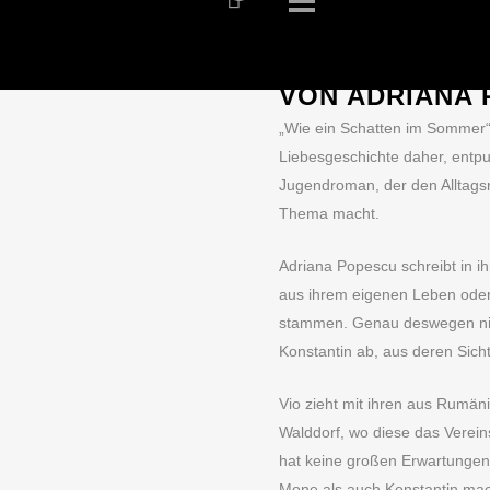
ALLE
,
JUGENDBUCH
·
„WIE EIN SCH
VON ADRIANA
„Wie ein Schatten im Sommer
Liebesgeschichte daher, entpup
Jugendroman, der den Alltagsr
Thema macht.
Adriana Popescu schreibt in i
aus ihrem eigenen Leben oder
stammen. Genau deswegen nim
Konstantin ab, aus deren Sich
Vio zieht mit ihren aus Rumä
Walddorf, wo diese das Verein
hat keine großen Erwartunge
Mone als auch Konstantin mach