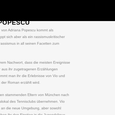
 8. JULI 2022
ATTEN IM SOMMER“
 POPESCU
“ von Adriana Popescu kommt als
pt sich aber als ein rassismuskritischer
assismus in all seinen Facetten zum
hrem Nachwort, dass die meisten Ereignisse
 aus ihr zugetragenen Erzählungen
mt man ihr die Erlebnisse von Vio und
t der Roman erzählt wird.
nien stammenden Eltern von München nach
slokal des Tennisclubs übernehmen. Vio
n an die neue Umgebung, aber sowohl
en ihr den Einstieg in die Jugendclique