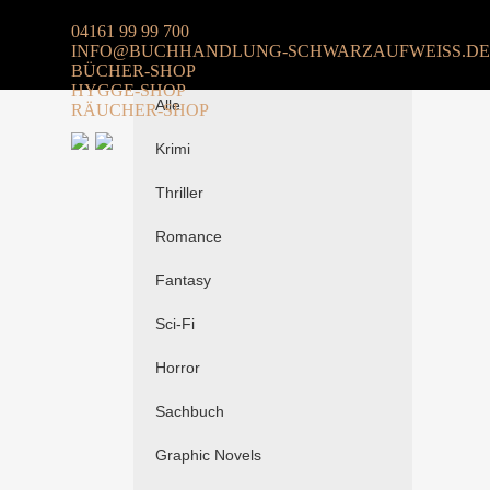
04161 99 99 700
INFO@BUCHHANDLUNG-SCHWARZAUFWEISS.DE
Belletristik
BÜCHER-SHOP
HYGGE-SHOP
Alle
RÄUCHER-SHOP
Krimi
Thriller
Romance
Fantasy
Sci-Fi
Horror
Sachbuch
Graphic Novels