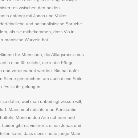
knistert es zwischen den beiden
antin anfängt mit Jonas und Volker
erfeindliche und nationalistische Sprüche
lem, als sie mitbekommen, dass Vio in
r rumänische Wurzeln hat.
e Stimme für Menschen, die Alltagsrassismus
antin eine für solche, die in die Fänge
en und vereinnahmt werden. Sie hat dafür
ten Szene gesprochen, um auch diese Seite
n. Es ist ihr gelungen.
r so dahin, weil man unbedingt wissen will,
ddorf. Manchmal möchte man Konstantin
ütteln, Mone in den Arm nehmen und
Leider gibt es vielerorts einen Jonas und
stellen kann, dass dieser nette junge Mann