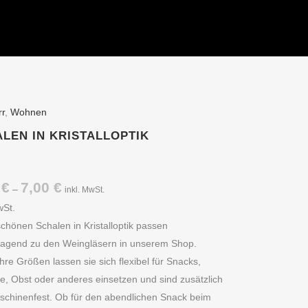
rr
,
Wohnen
LEN IN KRISTALLOPTIK
0
€
7,00
€
–
inkl. MwSt.
wSt.
chönen Schalen in Kristalloptik passen
ragend zu den Weingläsern in unserem Shop.
hre Größen lassen sie sich flexibel für Snacks,
, Obst oder anderes einsetzen und sind zusätzlich
schinenfest. Ob für den abendlichen Snack beim