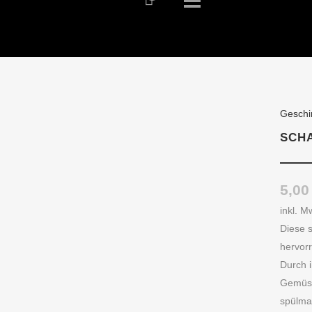
Geschi
SCHA
5,0
inkl. M
Diese s
hervor
Durch i
Gemüse
spülma