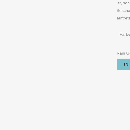
ist, so
Bescha
auftret
Farb
Rani Ge
IN