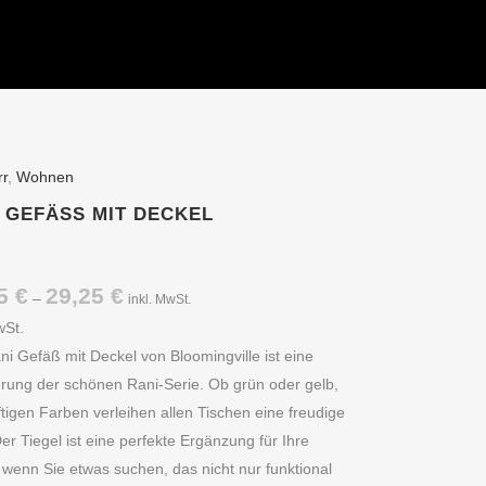
rr
,
Wohnen
 GEFÄSS MIT DECKEL
25
€
29,25
€
–
inkl. MwSt.
wSt.
i Gefäß mit Deckel von Bloomingville ist eine
erung der schönen Rani-Serie. Ob grün oder gelb,
ftigen Farben verleihen allen Tischen eine freudige
er Tiegel ist eine perfekte Ergänzung für Ihre
wenn Sie etwas suchen, das nicht nur funktional