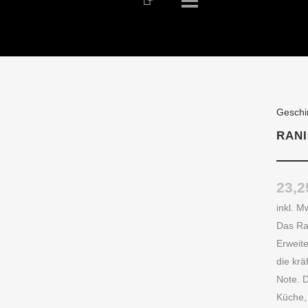
Geschi
RANI
23,
inkl. M
Das Ran
Erweit
die krä
Note. D
Küche, 