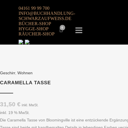
04161 99 99 700
INFO@BUCHHANDLUNG-
SCHWARZAUFWEISS.DE
BÜCHER-SHOP
0
HYGGE-SHOP
RÄUCHER-SHOP
Geschirr
,
Wohnen
CARAMELLA TASSE
31,50
€
inkl. MwSt.
inkl. 19 % MwSt.
Die Caramella Tasse von Bloomingville ist eine entzückende Ergänzung
Tasse sind beide mit handbemalten Details in lebendigen Farben verzi