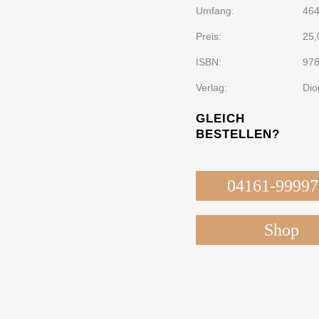
Umfang:
46
Preis:
25,
ISBN:
97
Verlag:
Dio
GLEICH
BESTELLEN?
04161-99997
Shop