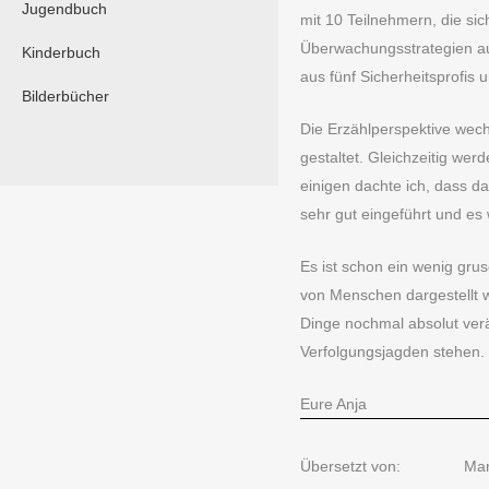
Jugendbuch
mit 10 Teilnehmern, die sic
Überwachungsstrategien auf
Kinderbuch
aus fünf Sicherheitsprofis 
Bilderbücher
Die Erzählperspektive wec
gestaltet. Gleichzeitig we
einigen dachte ich, dass d
sehr gut eingeführt und es
Es ist schon ein wenig grus
von Menschen dargestellt wi
Dinge nochmal absolut verä
Verfolgungsjagden stehen.
Eure Anja
Übersetzt von:
Man