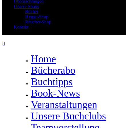
Übernachtungen
Unsere Shops
Bücher
Hygge-Shop
Räucher-Shop
Kontakt
Home
Bücherabo
Buchtipps
Book-News
Veranstaltungen
Unsere Buchclubs
Teamvorstellung