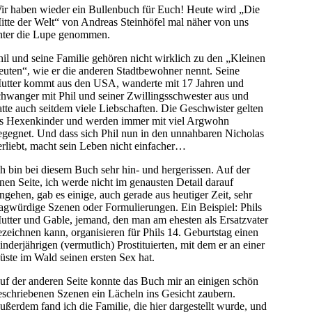
ir haben wieder ein Bullenbuch für Euch! Heute wird „Die
itte der Welt“ von Andreas Steinhöfel mal näher von uns
nter die Lupe genommen.
hil und seine Familie gehören nicht wirklich zu den „Kleinen
euten“, wie er die anderen Stadtbewohner nennt. Seine
utter kommt aus den USA, wanderte mit 17 Jahren und
chwanger mit Phil und seiner Zwillingsschwester aus und
atte auch seitdem viele Liebschaften. Die Geschwister gelten
ls Hexenkinder und werden immer mit viel Argwohn
egegnet. Und dass sich Phil nun in den unnahbaren Nicholas
erliebt, macht sein Leben nicht einfacher…
ch bin bei diesem Buch sehr hin- und hergerissen. Auf der
inen Seite, ich werde nicht im genausten Detail darauf
ingehen, gab es einige, auch gerade aus heutiger Zeit, sehr
ragwürdige Szenen oder Formulierungen. Ein Beispiel: Phils
utter und Gable, jemand, den man am ehesten als Ersatzvater
ezeichnen kann, organisieren für Phils 14. Geburtstag einen
inderjährigen (vermutlich) Prostituierten, mit dem er an einer
üste im Wald seinen ersten Sex hat.
uf der anderen Seite konnte das Buch mir an einigen schön
eschriebenen Szenen ein Lächeln ins Gesicht zaubern.
ußerdem fand ich die Familie, die hier dargestellt wurde, und