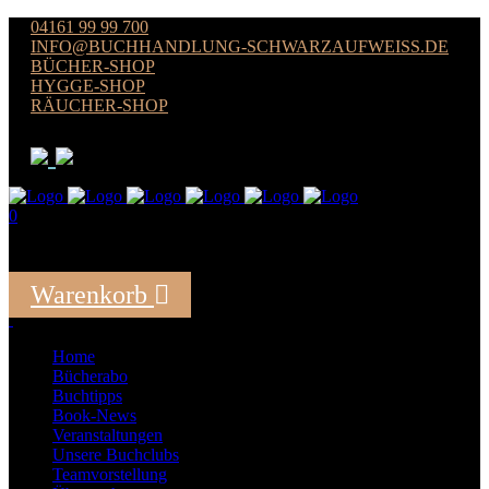
04161 99 99 700
INFO@BUCHHANDLUNG-SCHWARZAUFWEISS.DE
BÜCHER-SHOP
HYGGE-SHOP
RÄUCHER-SHOP
0
Der Warenkorb ist leer
Warenkorb
Summe:
0,00
€
Home
Bücherabo
Buchtipps
Book-News
Veranstaltungen
Unsere Buchclubs
Teamvorstellung