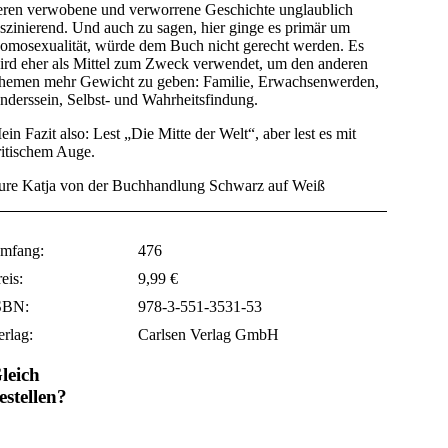
eren verwobene und verworrene Geschichte unglaublich
aszinierend. Und auch zu sagen, hier ginge es primär um
omosexualität, würde dem Buch nicht gerecht werden. Es
ird eher als Mittel zum Zweck verwendet, um den anderen
hemen mehr Gewicht zu geben: Familie, Erwachsenwerden,
nderssein, Selbst- und Wahrheitsfindung.
ein Fazit also: Lest „Die Mitte der Welt“, aber lest es mit
ritischem Auge.
ure Katja von der Buchhandlung Schwarz auf Weiß
mfang:
476
eis:
9,99 €
SBN:
978-3-551-3531-53
erlag:
Carlsen Verlag GmbH
leich
estellen?