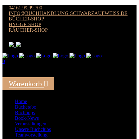
04161 99 99 700
INFO@BUCHHANDLUNG-SCHWARZAUFWEISS.DE
BÜCHER-SHOP
HYGGE-SHOP
RÄUCHER-SHOP
0
Der Warenkorb ist leer
Warenkorb
Summe:
0,00
€
Home
Bücherabo
Buchtipps
Book-News
Veranstaltungen
Unsere Buchclubs
Teamvorstellung