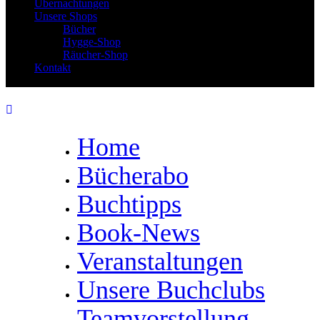
Übernachtungen
Unsere Shops
Bücher
Hygge-Shop
Räucher-Shop
Kontakt
Home
Bücherabo
Buchtipps
Book-News
Veranstaltungen
Unsere Buchclubs
Teamvorstellung