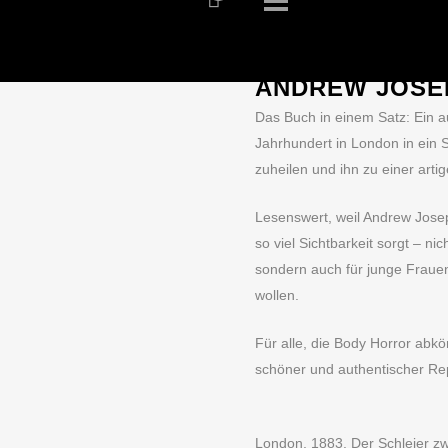
ALLE
,
FANTASY
,
HOR
„THE SPIRIT B
ANDREW JOSE
Das Buch in einem Satz: Ein au
Jahrhundert in London in ein 
zuheilen und ihn zu einer arti
Lesenswert, weil Andrew Joseph
so viel Sichtbarkeit sorgt – ni
sondern auch für junge Frauen
wollen.
Für alle, die Body Horror ab
schöner und authentischer Re
London, 1883. Der Schleier z