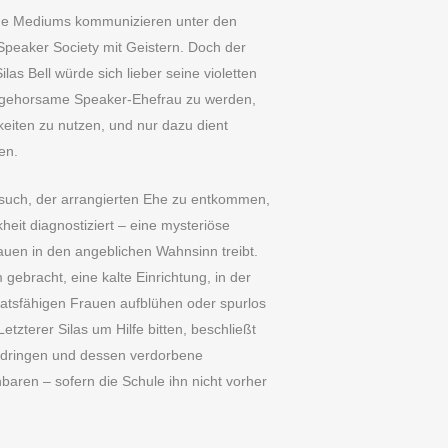
ige Mediums kommunizieren unter den
eaker Society mit Geistern. Doch der
las Bell würde sich lieber seine violetten
e gehorsame Speaker-Ehefrau zu werden,
gkeiten zu nutzen, und nur dazu dient
en.
such, der arrangierten Ehe zu entkommen,
kheit diagnostiziert – eine mysteriöse
rauen in den angeblichen Wahnsinn treibt.
 gebracht, eine kalte Einrichtung, in der
atsfähigen Frauen aufblühen oder spurlos
etzterer Silas um Hilfe bitten, beschließt
zudringen und dessen verdorbene
baren – sofern die Schule ihn nicht vorher