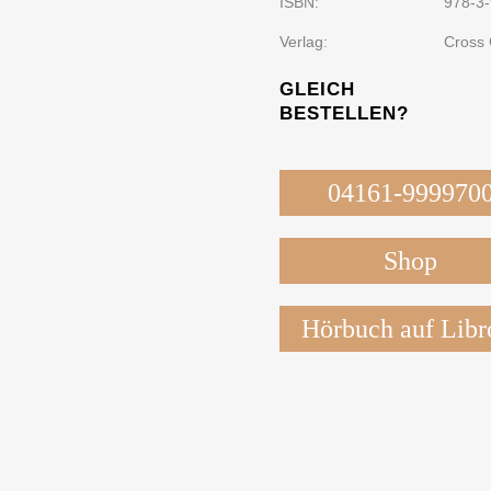
ISBN:
978-3
Verlag:
Cross 
GLEICH
BESTELLEN?
04161-999970
Shop
Hörbuch auf Libr