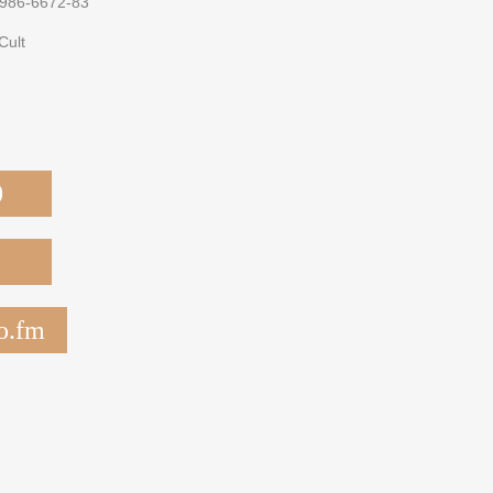
-986-6672-83
Cult
0
o.fm