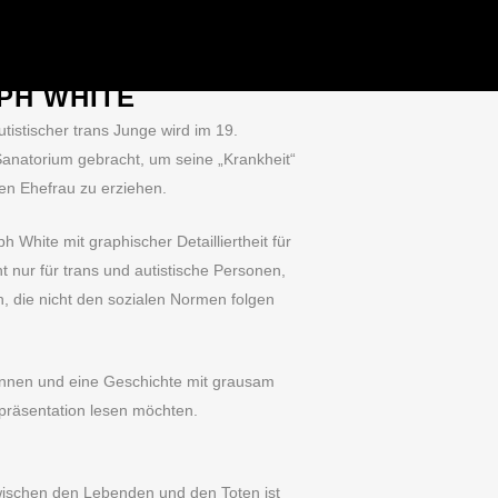
ROR
· 1. JULI 2026
ARES ITS TEETH“ –
PH WHITE
tistischer trans Junge wird im 19.
Sanatorium gebracht, um seine „Krankheit“
gen Ehefrau zu erziehen.
 White mit graphischer Detailliertheit für
cht nur für trans und autistische Personen,
, die nicht den sozialen Normen folgen
können und eine Geschichte mit grausam
präsentation lesen möchten.
wischen den Lebenden und den Toten ist