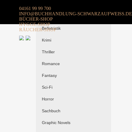
04161 99 99 700
INFO@BUCHHANDLUNG-SCHWARZAUFWEISS.DE
Alle
BÜCHER-SHOP
HYGGE-SHOP
Belletristik
RÄUCHER-SHOP
Krimi
Thriller
Romance
Fantasy
Sci-Fi
Horror
Sachbuch
Graphic Novels