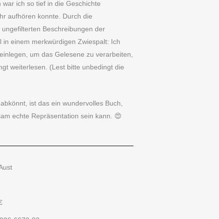
ar ich so tief in die Geschichte
ehr aufhören konnte. Durch die
e ungefilterten Beschreibungen der
ll in einem merkwürdigen Zwiespalt: Ich
inlegen, um das Gelesene zu verarbeiten,
ngt weiterlesen. (Lest bitte unbedingt die
abkönnt, ist das ein wundervolles Buch,
lsam echte Repräsentation sein kann. 😍
 Aust
€