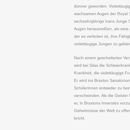
dünner geworden. Violettäug
wachsamen Augen der Royal Sp
sechzehnjährige trans Junge Si
Augen herausreißen, als ein
der es verboten ist, ihre Fähi
violettäugige Jungen zu gebär
Nach einem gescheiterten Ver
wird bei Silas die Schleierkran
Krankheit, die violettäugige F
Er wird ins Braxton Sanatorium
Schülerinnen entweder zu heir
verschwinden. Als die Geister L
er, in Braxtons Innerstes vor
Geheimnisse der Welt zu offen
bricht.