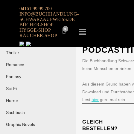
04161 99 99 700
INFO@BUCHHANDLUNG-
Alle
SCHWARZAUFWEISS.DE
BÜCHER-SHOP
ALLE
,
BELLETRIST
Belletristik
0
HYGGE-SHOP
SEENOTRET
RÄUCHER-SHOP
Krimi
PODCASTT
Thriller
Die Buchhandlung Schwarz 
Romance
keine Menschen ertrinken.
Fantasy
Aus diesem Grund haben wir
Sci-Fi
Download und Durchstöbern
Lest
hier
gern mal rein.
Horror
Sachbuch
GLEICH
Graphic Novels
BESTELLEN?