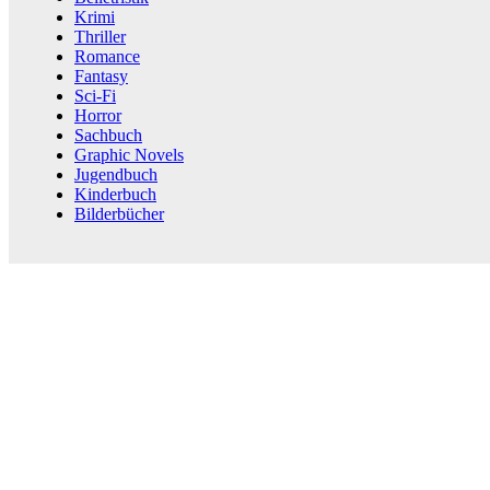
Krimi
Thriller
Romance
Fantasy
Sci-Fi
Horror
Sachbuch
Graphic Novels
Jugendbuch
Kinderbuch
Bilderbücher