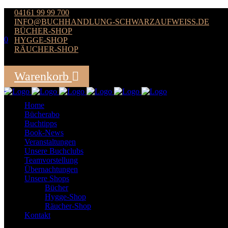
04161 99 99 700
INFO@BUCHHANDLUNG-SCHWARZAUFWEISS.DE
BÜCHER-SHOP
0
HYGGE-SHOP
RÄUCHER-SHOP
Der Warenkorb ist leer
Warenkorb
Summe:
0,00
€
Home
Bücherabo
Buchtipps
Book-News
Veranstaltungen
Unsere Buchclubs
Teamvorstellung
Übernachtungen
Unsere Shops
Bücher
Hygge-Shop
Räucher-Shop
Kontakt