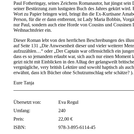
Paul Fotheringay, seines Zeichens Romanautor, hat jüngst sein D
seiner Bestürzung zum lustigsten Buch des Jahres gekürt wird. F
Wort zu Papier bringen wird, bringt ihn die Ex-Kurtisane Amabel
Person, für die er dann entbrennt, ist Lady Maria Bobbin, Vorgä
nur Paul, sondern auch eine Horde von Cousins und Cousinen
Weihnachtsfeier ein.
Dieser Roman lebt von den herrlichen Beschreibungen des illust
auf Seite 131 „Die Anwesenheit dieser und vieler weiterer Mens
aufzuzählen…“ oder „Der Captain war offensichtlich ein junge
dass es so jemandem erlaubt war, sich auch nur einen Moment 
geizt nicht mit Einblicken in den Alltag der gelangweilt britis
vergnügliche, very british Lektüre und sowohl haptisch als auch
erwähnt, dass ich Bücher ohne Schutzumschlag sehr schätze? ).
Eure Tanja
Übersetzt von:
Eva Regul
Umfang:
240
Preis:
22,00 €
ISBN:
978-3-895-6114-45