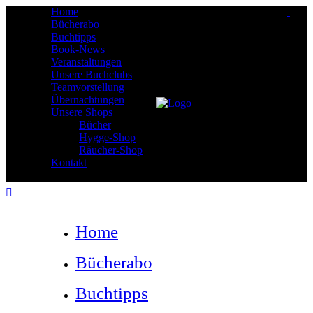
Home
Bücherabo
Buchtipps
Book-News
Veranstaltungen
Unsere Buchclubs
Teamvorstellung
Übernachtungen
Unsere Shops
Bücher
Hygge-Shop
Räucher-Shop
Kontakt
Home
Bücherabo
Buchtipps