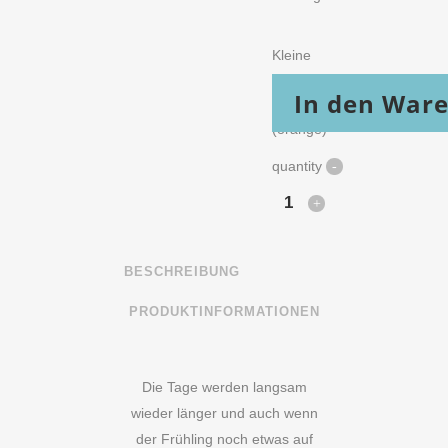
Kleine
Dinnerkerze
In den War
(orange)
quantity
BESCHREIBUNG
PRODUKTINFORMATIONEN
Die Tage werden langsam
wieder länger und auch wenn
der Frühling noch etwas auf