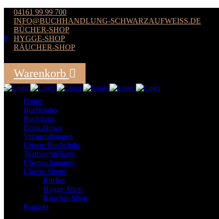
04161 99 99 700
INFO@BUCHHANDLUNG-SCHWARZAUFWEISS.DE
BÜCHER-SHOP
0
HYGGE-SHOP
RÄUCHER-SHOP
Der Warenkorb ist leer
Warenkorb
Summe:
0,00
€
Home
Bücherabo
Buchtipps
Book-News
Veranstaltungen
Unsere Buchclubs
Teamvorstellung
Übernachtungen
Unsere Shops
Bücher
Hygge-Shop
Räucher-Shop
Kontakt