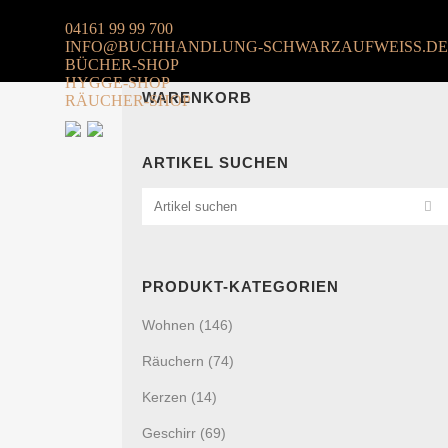
04161 99 99 700
INFO@BUCHHANDLUNG-SCHWARZAUFWEISS.DE
BÜCHER-SHOP
HYGGE-SHOP
WARENKORB
RÄUCHER-SHOP
ARTIKEL SUCHEN
PRODUKT-KATEGORIEN
Wohnen
(146)
Räuchern
(74)
Kerzen
(14)
Geschirr
(69)