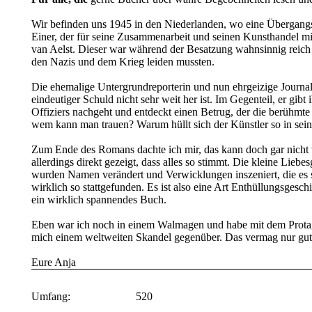
Wir befinden uns 1945 in den Niederlanden, wo eine Übergangsr
Einer, der für seine Zusammenarbeit und seinen Kunsthandel mit
van Aelst. Dieser war während der Besatzung wahnsinnig reich
den Nazis und dem Krieg leiden mussten.
Die ehemalige Untergrundreporterin und nun ehrgeizige Journalis
eindeutiger Schuld nicht sehr weit her ist. Im Gegenteil, er gib
Offiziers nachgeht und entdeckt einen Betrug, der die berühmt
wem kann man trauen? Warum hüllt sich der Künstler so in se
Zum Ende des Romans dachte ich mir, das kann doch gar nicht w
allerdings direkt gezeigt, dass alles so stimmt. Die kleine Lie
wurden Namen verändert und Verwicklungen inszeniert, die es so
wirklich so stattgefunden. Es ist also eine Art Enthüllungsgesch
ein wirklich spannendes Buch.
Eben war ich noch in einem Walmagen und habe mit dem Protag
mich einem weltweiten Skandel gegenüber. Das vermag nur gute
Eure Anja
Umfang:
520