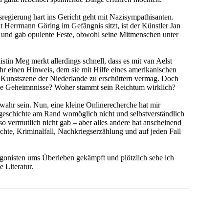
egierung hart ins Gericht geht mit Nazisympathisanten.
 Herrmann Göring im Gefängnis sitzt, ist der Künstler Jan
 und gab opulente Feste, obwohl seine Mitmenschen unter
tin Meg merkt allerdings schnell, dass es mit van Aelst
t ihr einen Hinweis, dem sie mit Hilfe eines amerikanischen
e Kunstszene der Niederlande zu erschüttern vermag. Doch
ine Geheimnnisse? Woher stammt sein Reichtum wirklich?
ahr sein. Nun, eine kleine Onlinerecherche hat mir
besgeschichte am Rand womöglich nicht und selbstverständlich
 vermutlich nicht gab – aber alles andere hat anscheinend
ichte, Kriminalfall, Nachkriegserzählung und auf jeden Fall
onisten ums Überleben gekämpft und plötzlich sehe ich
 Literatur.