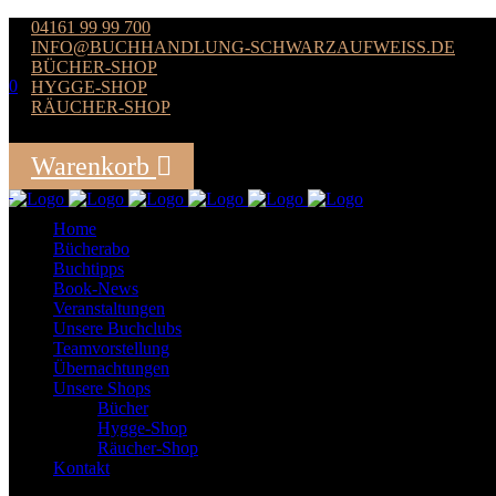
04161 99 99 700
INFO@BUCHHANDLUNG-SCHWARZAUFWEISS.DE
BÜCHER-SHOP
0
HYGGE-SHOP
RÄUCHER-SHOP
Der Warenkorb ist leer
Warenkorb
Summe:
0,00
€
Home
Bücherabo
Buchtipps
Book-News
Veranstaltungen
Unsere Buchclubs
Teamvorstellung
Übernachtungen
Unsere Shops
Bücher
Hygge-Shop
Räucher-Shop
Kontakt