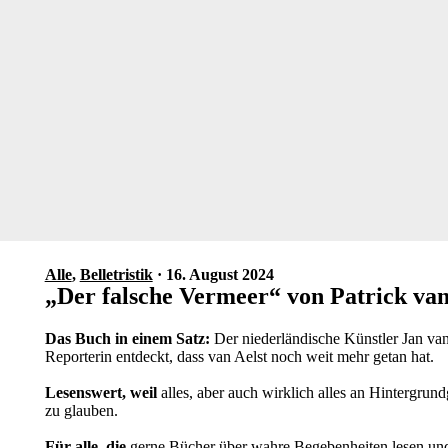
Alle
,
Belletristik
· 16. August 2024
„Der falsche Vermeer“ von Patrick va
Das Buch in einem Satz:
Der niederländische Künstler Jan van 
Reporterin entdeckt, dass van Aelst noch weit mehr getan hat.
Lesenswert, weil
alles, aber auch wirklich alles an Hintergrund
zu glauben.
Für alle, die
gerne Bücher über wahre Begebenheiten lesen un