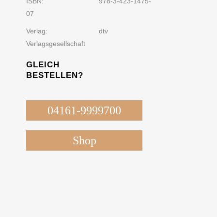
ISBN:
978-3-423-1475-
07
Verlag:
dtv
Verlagsgesellschaft
GLEICH
BESTELLEN?
04161-9999700
Shop