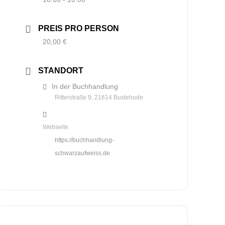
PREIS PRO PERSON
20,00 €
STANDORT
In der Buchhandlung
Ritterstraße 9, 21614 Buxtehude
Webseite
https://buchhandlung-
schwarzaufweiss.de