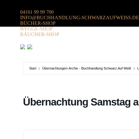
04161 99 99 700
INFO@BUCHHANDLUNG-SCHWARZAUFWEISS.DE
BÜCHER-SHOP
HYGGE-SHOP
RÄUCHER-SHOP
Start
Übernachtungen-Archiv - Buchhandlung Schwarz Auf Weiß
U
Übernachtung Samstag a