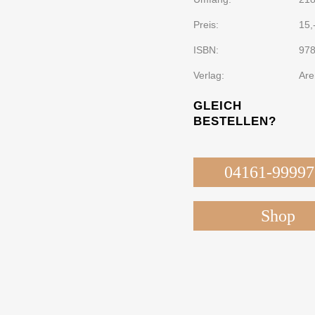
Preis:
15,
ISBN:
978
Verlag:
Are
GLEICH
BESTELLEN?
04161-99997
Shop