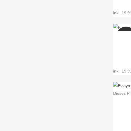
inkl. 19 
SAL
inkl. 19 
Dieses Pr